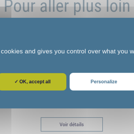
Pour aller plus loin
 cookies and gives you control over what you w
✓ OK, accept all
Personalize
e
L'art et la culture s'invitent au COS
dre
CRPF de Melun : une parenthèse
immersive pour nos stagiaires
Voir détails