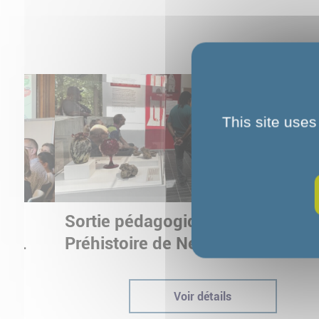
This site uses
Sortie pédagogique au Musée d
ur
Préhistoire de Nemours : appren
ptées
autrement grâce à la culture
Voir détails