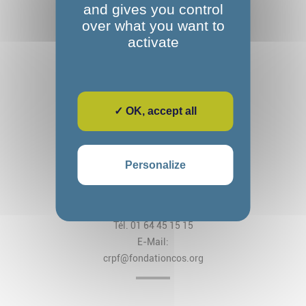
and gives you control
over what you want to
activate
✓ OK, accept all
Fondation Alexandre Glasberg
Cos CRPF Nanteau
Personalize
2, rue des Arches
CS 80034 Nanteau-sur-Lunain
77797 Nemours Cedex
Tél. 01 64 45 15 15
E-Mail:
crpf@fondationcos.org