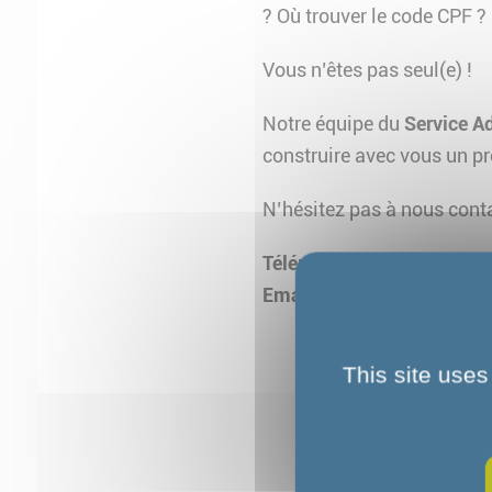
? Où trouver le code CPF ?
Vous n’êtes pas seul(e) !
Notre équipe du
Service Ad
construire avec vous un pr
N’hésitez pas à nous cont
Téléphone :
01 64 45 15 1
Email :
info.nanteau@fond
This site uses