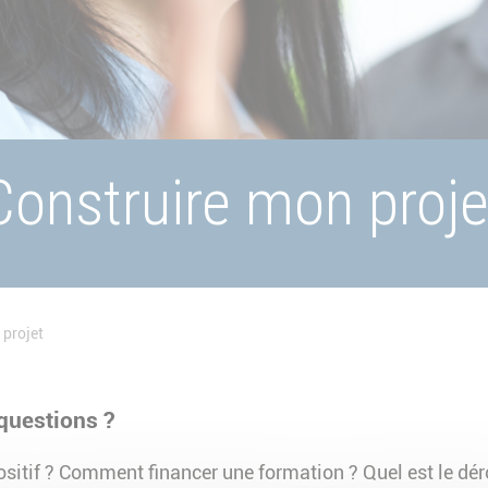
Construire mon proje
 projet
questions ?
sitif ? Comment financer une formation ? Quel est le dé