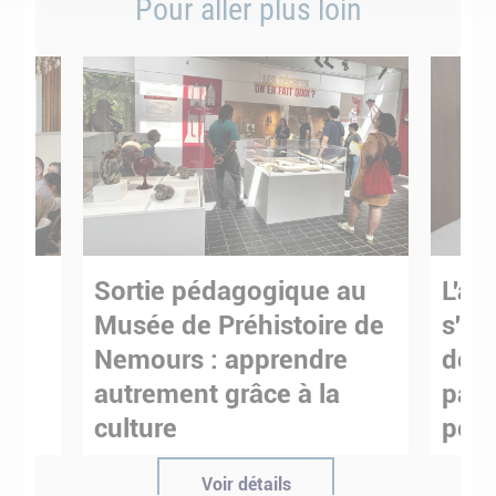
Pour aller plus loin
Sortie pédagogique au
L'art
s
Musée de Préhistoire de
s'in
Nemours : apprendre
de M
ses
autrement grâce à la
pare
culture
pour
Voir détails