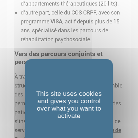
d’appartements thérapeutiques (20 lits).
d’autre part, celle du COS CRPF, avec son
programme
VISA
, actif depuis plus de 15
ans, spécialisé dans les parcours de
réhabilitation psychosociale.
Vers des parcours conjoints et
personnalisés
À travers cette convention, les deux
structures s’engagent à construire ensemble
This site uses cookies
des parcours intégrés et individualisés,
and gives you control
permettant un accompagnement global des
over what you want to
patients et stagiaires. Cette démarche
activate
s’inscrit dans la logique des plateformes de
services promues par
l’Agence Régionale de