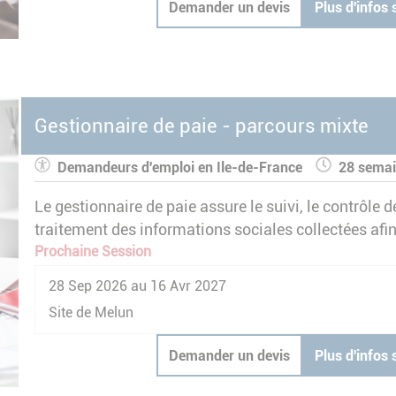
Demander un devis
Plus d'infos 
Gestionnaire de paie - parcours mixte
Demandeurs d'emploi en Ile-de-France
28 sema
Le gestionnaire de paie assure le suivi, le contrôle de 
traitement des informations sociales collectées afin 
de la paie. Il la vérifie en fonction de la législation
Prochaine Session
contrats de travail.
28 Sep 2026 au 16 Avr 2027
Site de Melun
Demander un devis
Plus d'infos 