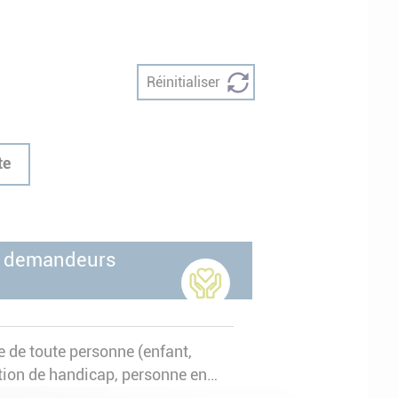
Réinitialiser
te
on demandeurs
e de toute personne (enfant,
tion de handicap, personne en
soin d’aide pour les actes