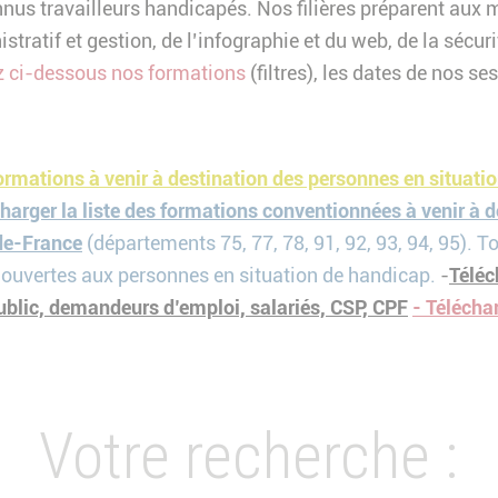
nnus travailleurs handicapés. Nos filières préparent aux m
istratif et gestion, de l’infographie et du web, de la séc
 ci-dessous nos formations
(filtres), les dates de nos se
formations à venir à destination des personnes en situati
charger la liste des formations conventionnées à venir à 
de-France
(départements 75, 77, 78, 91, 92, 93, 94, 95). T
ouvertes aux personnes en situation de handicap.
-
Téléc
ublic, demandeurs d’emploi, salariés, CSP, CPF
- Télécha
Votre recherche :