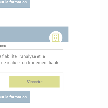
sur la formation
ines
fiabilité, l’analyse et le
de réaliser un traitement fiable
, des conventions collectives et des
S'inscrire
sur la formation