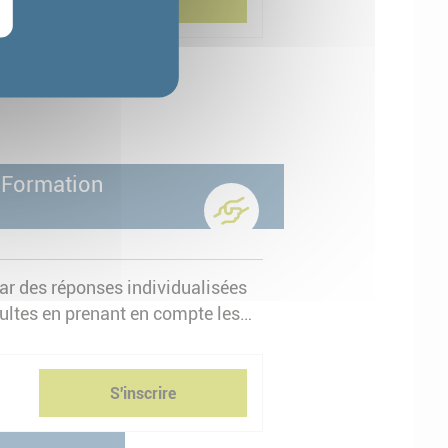
sur la formation
- Formation
par des réponses individualisées
adultes en prenant en compte les
ion, logement, santé, mobilité,
S'inscrire