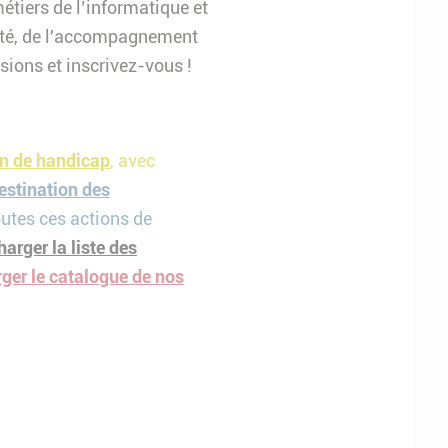
étiers de l’informatique et
urité, de l'accompagnement
ssions et inscrivez-vous !
on de handicap
, avec
destination des
outes ces actions de
harger la liste des
rger le catalogue de nos