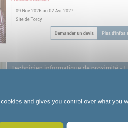
essentiels du quotidien de façon régulière ou ponctu
09 Nov 2026 au 02 Avr 2027
Site de Torcy
Demander un devis
Plus d'infos 
Technicien informatique de proximité - 
demandeurs d'emploi d'Ile-de-France
Demandeurs d'emploi en Ile-de-France
Bac
Le technicien informatique de proximité accompagne
 cookies and gives you control over what you w
leurs équipements numériques.
Prochaine Session
02 Nov 2026 au 14 Mai 2027