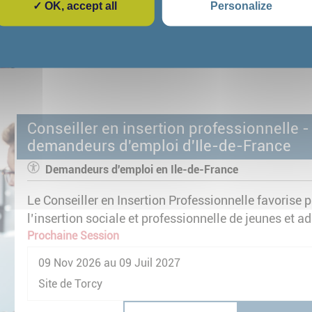
✓ OK, accept all
Personalize
Site de Melun
Demander un devis
Plus d'infos 
Conseiller en insertion professionnelle 
demandeurs d'emploi d'Ile-de-France
Demandeurs d'emploi en Ile-de-France
Le Conseiller en Insertion Professionnelle favorise 
l’insertion sociale et professionnelle de jeunes et 
dimensions multiples de l’insertion : emploi, format
Prochaine Session
accès aux droits…
09 Nov 2026 au 09 Juil 2027
Site de Torcy