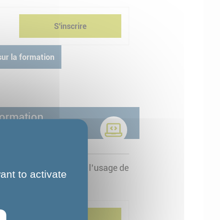
elle.
S'inscrire
sur la formation
Formation
 les utilisateurs dans l’usage de
ant to activate
S'inscrire