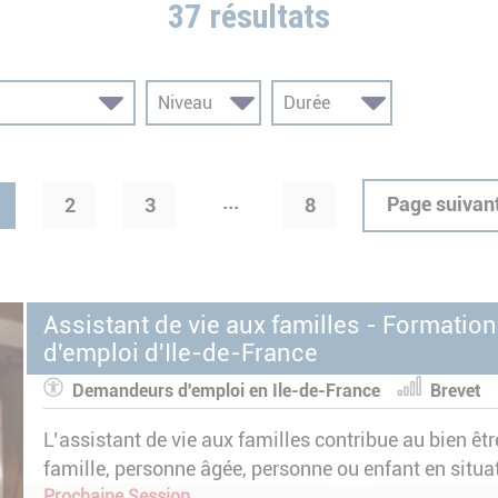
37 résultats
...
Page suivan
2
3
8
Assistant de vie aux familles - Formati
d'emploi d'Ile-de-France
Demandeurs d'emploi en Ile-de-France
Brevet
L’assistant de vie aux familles contribue au bien êtr
famille, personne âgée, personne ou enfant en situa
convalescence ou souffrant d’une maladie) ayant be
Prochaine Session