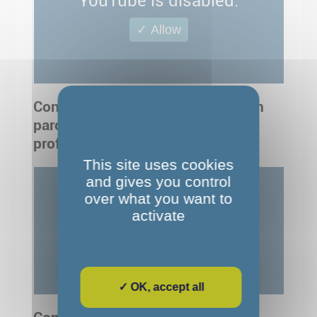
YouTube is disabled.
✓ Allow
Conférence « Les plus-values d’un
parcours en réadaptation
professionnelle »
This site uses cookies
and gives you control
over what you want to
YouTube is disabled.
activate
✓ Allow
✓ OK, accept all