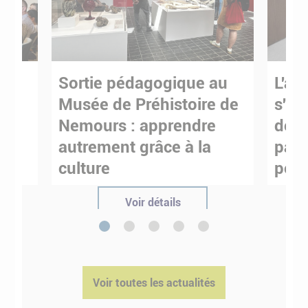
Sortie pédagogique au
L'art
s
Musée de Préhistoire de
s'in
Nemours : apprendre
de M
ses
autrement grâce à la
pare
culture
pour
Voir détails
1
2
3
4
5
Voir toutes les actualités