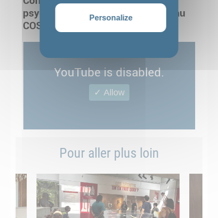
Conférence « La réhabilitation
psychosociale et la pair-aidance au
Personalize
COS CRPF »
YouTube is disabled.
✓ Allow
Pour aller plus loin