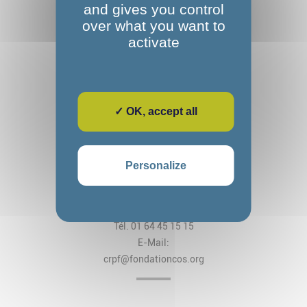
and gives you control
over what you want to
activate
✓ OK, accept all
Fondation Alexandre Glasberg
Cos CRPF Nanteau
Personalize
2, rue des Arches
CS 80034 Nanteau-sur-Lunain
77797 Nemours Cedex
Tél. 01 64 45 15 15
E-Mail:
crpf@fondationcos.org