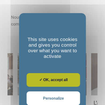
Nous vous remercions pour votre
compréhension et votre patience.
This site uses cookies
Pour aller plus loin
and gives you control
over what you want to
activate
✓ OK, accept all
Personalize
Sortie pédagogique au
L'art