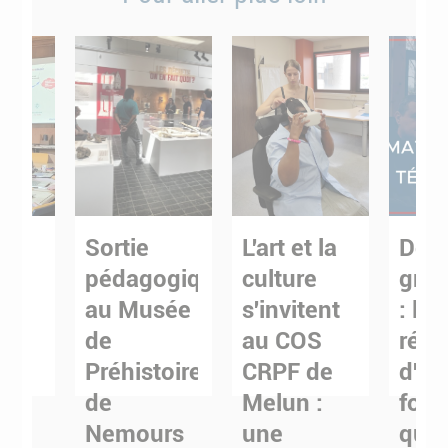
Sortie
L'art et la
Deve
e :
pédagogique
culture
grap
er
au Musée
s'invitent
: les
de
au COS
réal
ues
Préhistoire
CRPF de
d'un
e
de
Melun :
form
SY
Nemours
une
qual