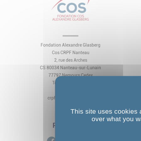
Fondation Alexandre Glasberg
Cos CRPF Nanteau
2, rue des Arches
CS 80034 Nanteau-sur-Lunain
77797 Nemours Cedex
Tél. 01 64 45 15 15
E-Mail:
crpf@fondationcos.org
This site uses cookies 
over what you wa
Plan du site