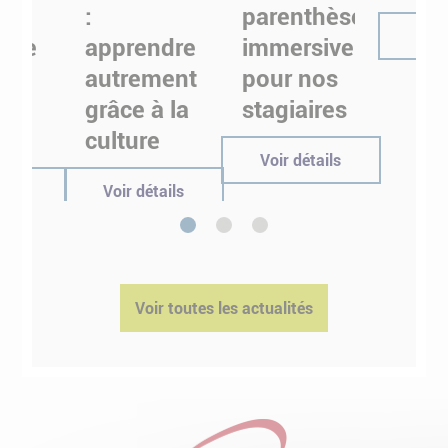
:
parenthèse
Voir
uire
apprendre
immersive
autrement
pour nos
ses
grâce à la
stagiaires
ées
culture
Voir détails
tails
Voir détails
1
2
3
Voir toutes les actualités