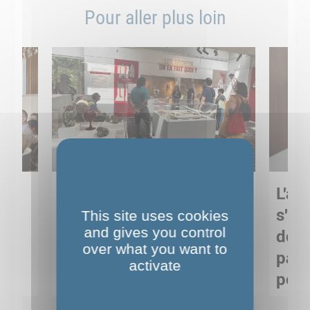
Pour aller plus loin
Sortie pédagogique au
L'art
s
Musée de Préhistoire de
s'in
This site uses cookies
and gives you control
Nemours : apprendre
de M
over what you want to
ses
autrement grâce à la
pare
activate
culture
pour