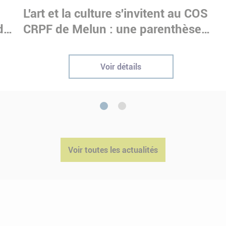
e
L'art et la culture s'invitent au COS
dre
CRPF de Melun : une parenthèse
immersive pour nos stagiaires
Voir détails
1
2
Voir toutes les actualités