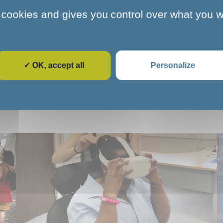
 cookies and gives you control over what you w
enant
sur la page dédiée à la Plateforme Emploi Accompa
✓ OK, accept all
Personalize
Pour aller plus loin