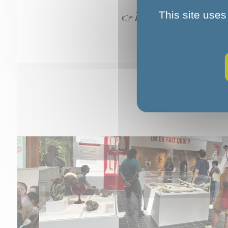
This site uses
👉
À découvrir dès maint