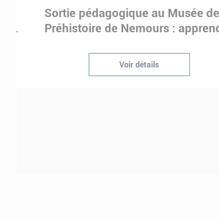
Sortie pédagogique au Musée d
ur
Préhistoire de Nemours : appren
ptées
autrement grâce à la culture
Voir détails