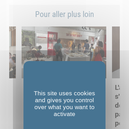
Pour aller plus loin
Sortie pédagogique au
L'art
This site uses cookies
s
Musée de Préhistoire de
s'in
and gives you control
Nemours : apprendre
de M
over what you want to
ses
autrement grâce à la
pare
activate
culture
pour