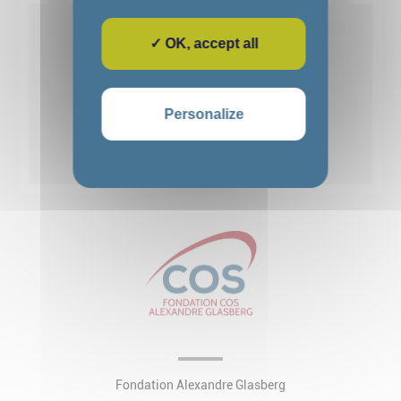
Voir détails
✓ OK, accept all
1
2
3
4
5
Personalize
Voir toutes les actualités
Fondation Alexandre Glasberg