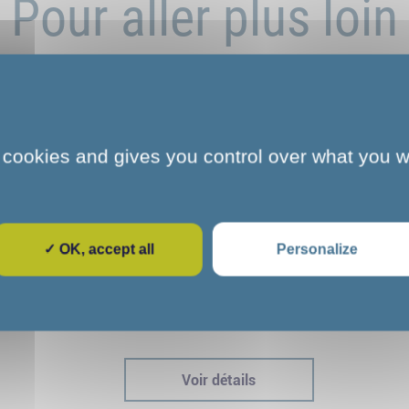
Pour aller plus loin
 cookies and gives you control over what you w
✓ OK, accept all
Personalize
e
L'art et la culture s'invitent au COS
dre
CRPF de Melun : une parenthèse
immersive pour nos stagiaires
Voir détails