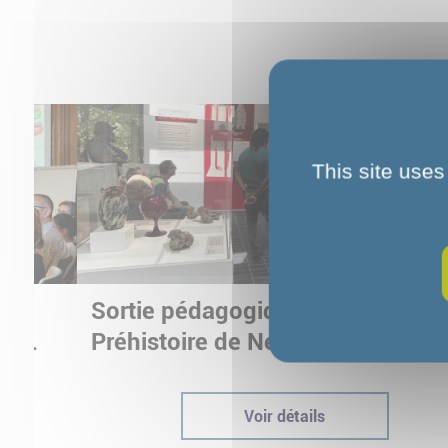
This site uses
Sortie pédagogique au Musée d
ur
Préhistoire de Nemours : appren
ptées
autrement grâce à la culture
Voir détails