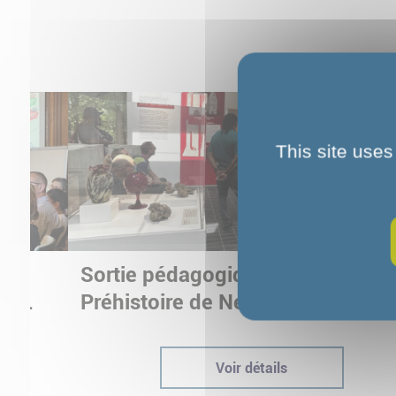
This site uses
Sortie pédagogique au Musée d
ur
Préhistoire de Nemours : appren
ptées
autrement grâce à la culture
Voir détails