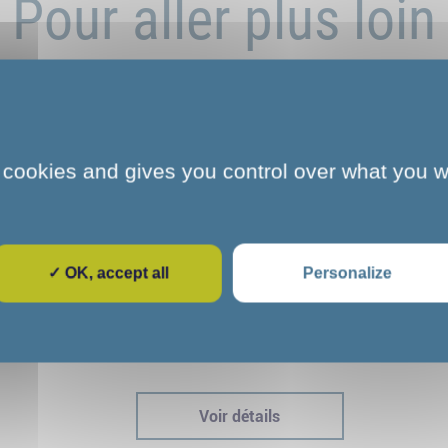
Pour aller plus loin
 cookies and gives you control over what you w
✓ OK, accept all
Personalize
e
L'art et la culture s'invitent au COS
dre
CRPF de Melun : une parenthèse
immersive pour nos stagiaires
Voir détails