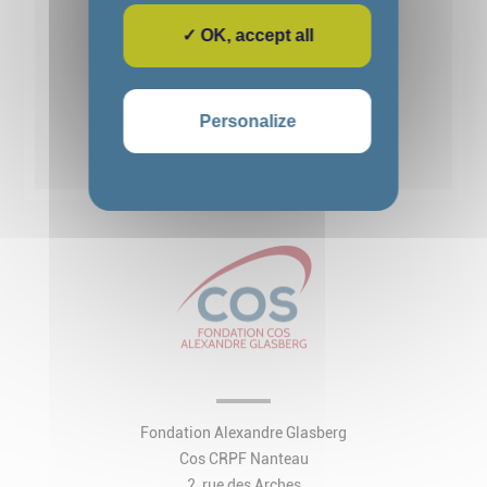
✓ OK, accept all
1
2
3
4
5
Personalize
Voir toutes les actualités
Fondation Alexandre Glasberg
Cos CRPF Nanteau
2, rue des Arches