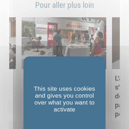
Pour aller plus loin
Sortie pédagogique au
L'art
s
Musée de Préhistoire de
s'in
This site uses cookies
Nemours : apprendre
and gives you control
de M
over what you want to
ses
autrement grâce à la
pare
activate
culture
pour
Voir détails