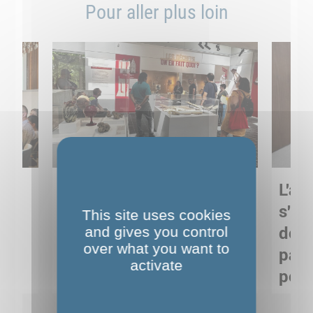
Pour aller plus loin
Sortie pédagogique au
L'art
s
Musée de Préhistoire de
s'in
This site uses cookies
Nemours : apprendre
and gives you control
de M
over what you want to
ses
autrement grâce à la
pare
activate
culture
pour
Voir détails