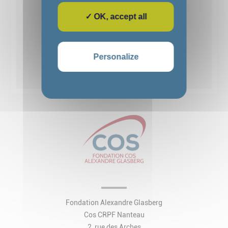
✓ OK, accept all
1
2
3
4
5
Personalize
Voir toutes les actualités
Fondation Alexandre Glasberg
Cos CRPF Nanteau
2, rue des Arches