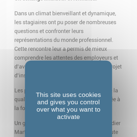
Dans un climat bienveillant et dynamique,
les stagiaires ont pu poser de nombreuses
questions et confronter leurs
représentations du monde professionnel.
Cette rencontre leur a permis de mieux
comprendre les attentes des employeurs et
d’avancer dans la construction de leur projet
d’insertion professionnelle.
Les participants ont unanimement salué la
This site uses cookies
qualité de l’intervention, qu’ils ont trouvée à
and gives you control
la fois enrichissante et motivante.
over what you want to
activate
Un grand merci donc à Laura Bezta et Didier
Martalie pour leur disponibilité, leur écoute