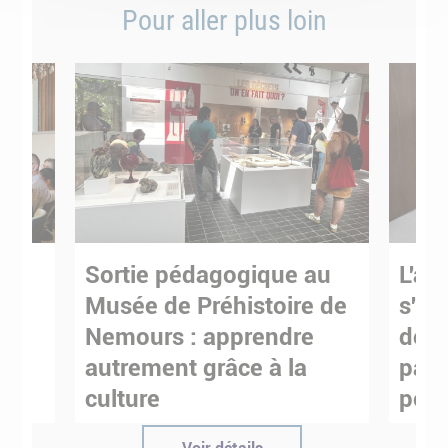
Pour aller plus loin
Sortie pédagogique au
L'art
s
Musée de Préhistoire de
s'in
Nemours : apprendre
de M
ses
autrement grâce à la
pare
culture
pour