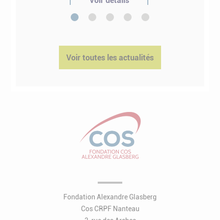
Voir détails
1
2
3
4
5
Voir toutes les actualités
Fondation Alexandre Glasberg
Cos CRPF Nanteau