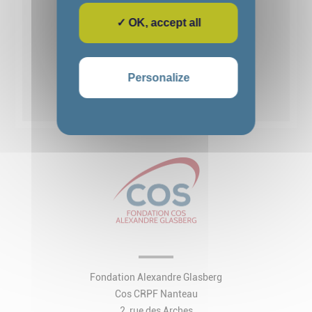
✓ OK, accept all
1
2
3
4
5
Personalize
Voir toutes les actualités
Fondation Alexandre Glasberg
Cos CRPF Nanteau
2, rue des Arches