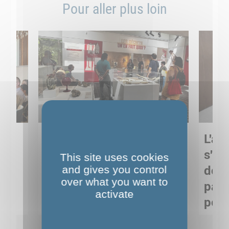
Pour aller plus loin
Sortie pédagogique au
L'art
s
Musée de Préhistoire de
s'in
This site uses cookies
Nemours : apprendre
and gives you control
de M
over what you want to
ses
autrement grâce à la
pare
activate
culture
pour
Voir détails