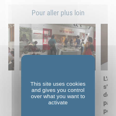
Pour aller plus loin
Sortie pédagogique au
L'art
This site uses cookies
s
Musée de Préhistoire de
s'in
and gives you control
Nemours : apprendre
de M
over what you want to
ses
autrement grâce à la
pare
activate
culture
pour