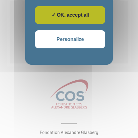
Voir détails
✓ OK, accept all
1
2
3
4
5
Personalize
Voir toutes les actualités
Fondation Alexandre Glasberg