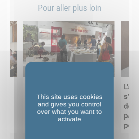
Pour aller plus loin
Sortie pédagogique au
L'art
s
Musée de Préhistoire de
s'in
This site uses cookies
and gives you control
Nemours : apprendre
de M
over what you want to
ses
autrement grâce à la
pare
activate
culture
pour