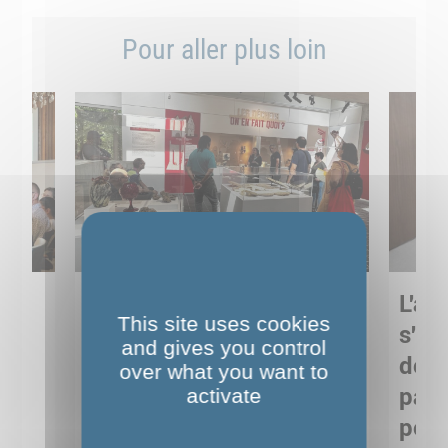
Pour aller plus loin
Sortie pédagogique au
L'art
This site uses cookies
s
Musée de Préhistoire de
s'in
and gives you control
Nemours : apprendre
de M
over what you want to
ses
autrement grâce à la
pare
activate
culture
pour