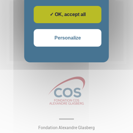
Voir détails
✓ OK, accept all
1
2
3
4
5
Personalize
Voir toutes les actualités
Fondation Alexandre Glasberg