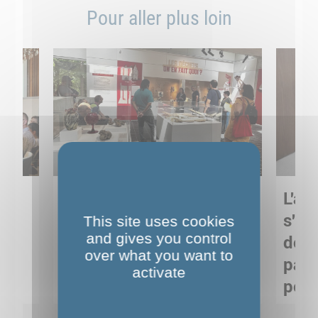
Pour aller plus loin
Sortie pédagogique au
L'art
s
Musée de Préhistoire de
s'in
This site uses cookies
and gives you control
Nemours : apprendre
de M
over what you want to
ses
autrement grâce à la
pare
activate
culture
pour