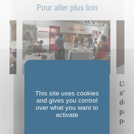
Pour aller plus loin
Sortie pédagogique au
L'art
s
Musée de Préhistoire de
s'in
This site uses cookies
and gives you control
Nemours : apprendre
de M
over what you want to
ses
autrement grâce à la
pare
activate
culture
pour