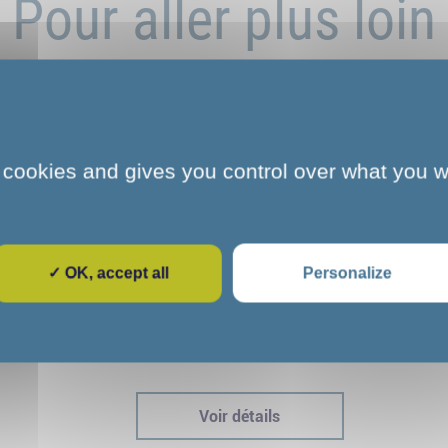
Pour aller plus loin
 cookies and gives you control over what you w
✓ OK, accept all
Personalize
e
L'art et la culture s'invitent au COS
dre
CRPF de Melun : une parenthèse
immersive pour nos stagiaires
Voir détails