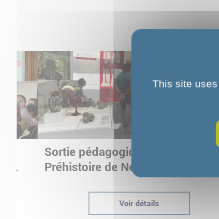
This site uses
Sortie pédagogique au Musée d
ur
Préhistoire de Nemours : appren
ptées
autrement grâce à la culture
Voir détails