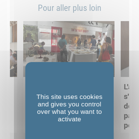
Pour aller plus loin
Sortie pédagogique au
L'art
s
Musée de Préhistoire de
s'in
This site uses cookies
and gives you control
Nemours : apprendre
de M
over what you want to
ses
autrement grâce à la
pare
activate
culture
pour