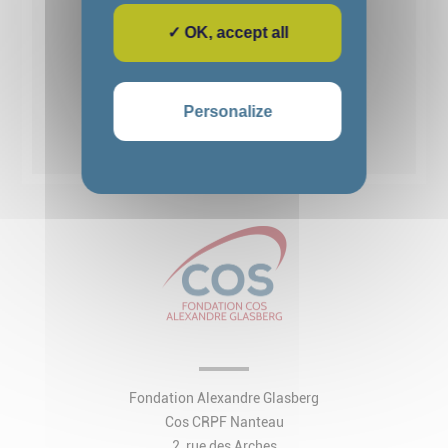
✓ OK, accept all
1
2
3
4
5
Personalize
Voir toutes les actualités
Fondation Alexandre Glasberg
Cos CRPF Nanteau
2, rue des Arches