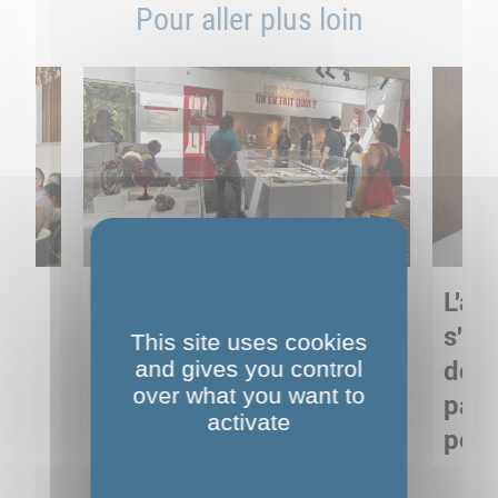
Pour aller plus loin
Sortie pédagogique au
L'art
s
Musée de Préhistoire de
s'in
This site uses cookies
Nemours : apprendre
and gives you control
de M
over what you want to
ses
autrement grâce à la
pare
activate
culture
pour
Voir détails