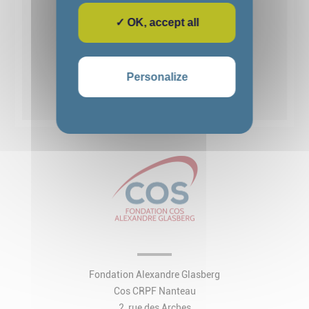
✓ OK, accept all
1
2
3
4
5
Personalize
Voir toutes les actualités
Fondation Alexandre Glasberg
Cos CRPF Nanteau
2, rue des Arches