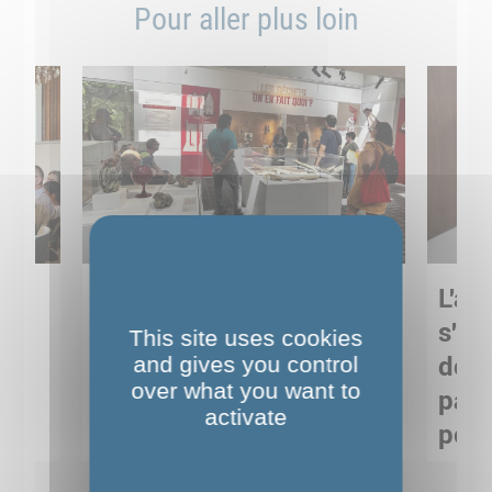
Pour aller plus loin
Sortie pédagogique au
L'art
s
Musée de Préhistoire de
s'in
This site uses cookies
Nemours : apprendre
and gives you control
de M
over what you want to
ses
autrement grâce à la
pare
activate
culture
pour
Voir détails