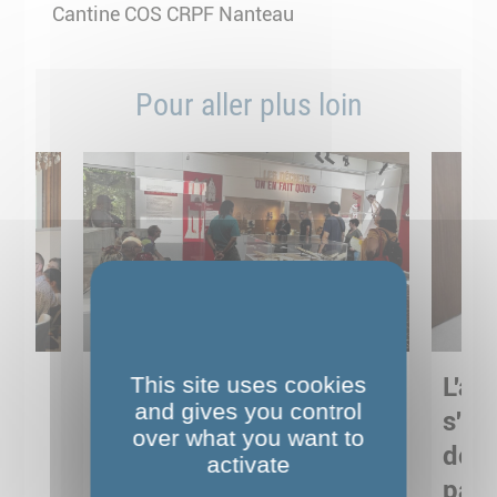
Cantine COS CRPF Nanteau
Pour aller plus loin
This site uses cookies
Sortie pédagogique au
L'art
and gives you control
s
Musée de Préhistoire de
s'in
over what you want to
Nemours : apprendre
de M
activate
ses
autrement grâce à la
pare