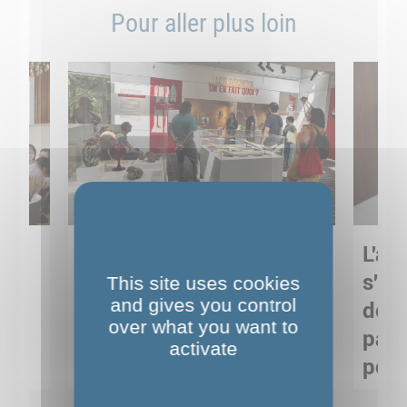
Pour aller plus loin
Sortie pédagogique au
L'art
s
Musée de Préhistoire de
s'in
This site uses cookies
and gives you control
Nemours : apprendre
de M
over what you want to
ses
autrement grâce à la
pare
activate
culture
pour