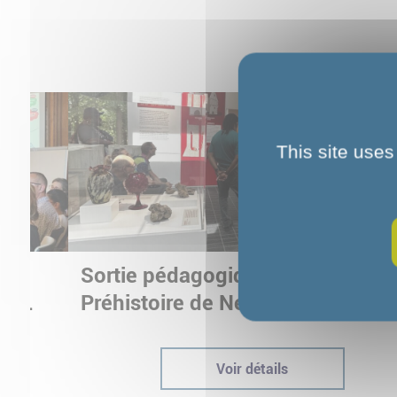
This site uses
Sortie pédagogique au Musée d
ur
Préhistoire de Nemours : appren
ptées
autrement grâce à la culture
Voir détails