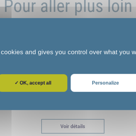
Pour aller plus loin
 cookies and gives you control over what you w
✓ OK, accept all
Personalize
e
L'art et la culture s'invitent au COS
dre
CRPF de Melun : une parenthèse
immersive pour nos stagiaires
Voir détails