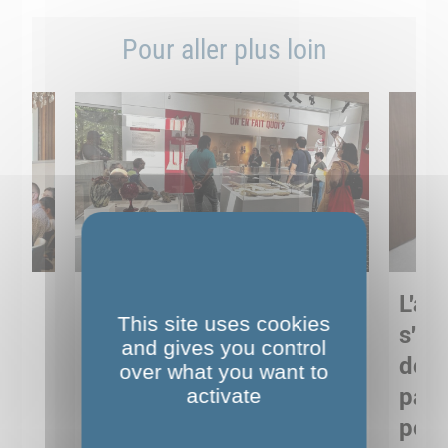
Pour aller plus loin
Sortie pédagogique au
L'art
This site uses cookies
s
Musée de Préhistoire de
s'in
and gives you control
Nemours : apprendre
de M
over what you want to
ses
autrement grâce à la
pare
activate
culture
pour