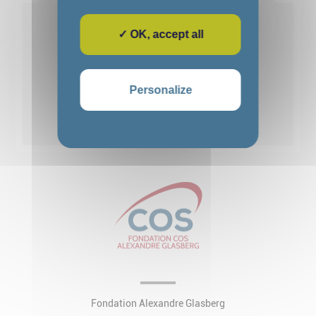
Voir détails
✓ OK, accept all
1
2
3
4
5
Personalize
Voir toutes les actualités
Fondation Alexandre Glasberg