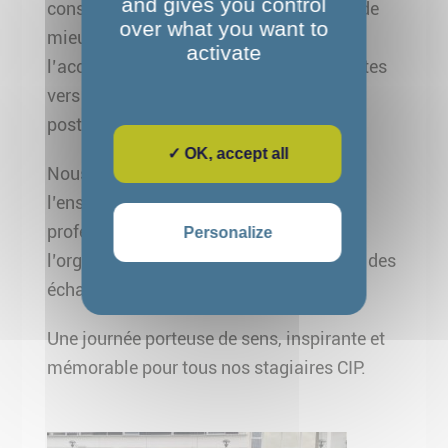
and gives you control
conseillers en insertion professionnelle de
over what you want to
mieux comprendre les enjeux de
activate
l’accompagnement des personnes autistes
vers l’emploi, tout en enrichissant leur
posture professionnelle.
✓ OK, accept all
Nous remercions chaleureusement
l’ensemble des bénéficiaires et des
professionnels pour la qualité de
Personalize
l’organisation, leur accueil et la richesse des
échanges.
Une journée porteuse de sens, inspirante et
mémorable pour tous nos stagiaires CIP.