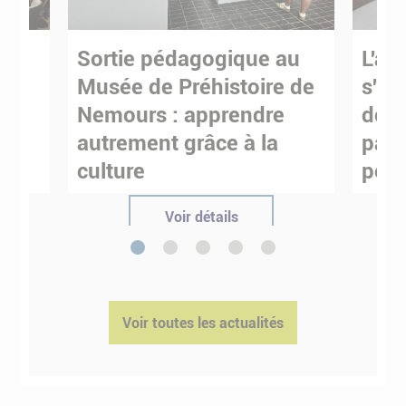
Sortie pédagogique au
L'art
s
Musée de Préhistoire de
s'in
Nemours : apprendre
de M
ses
autrement grâce à la
pare
culture
pour
Voir détails
1
2
3
4
5
Voir toutes les actualités