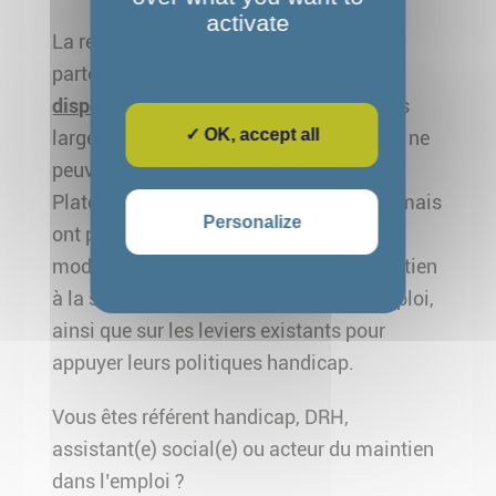
activate
La rencontre a également permis à nos
partenaires de mieux comprendre le
dispositif d’Emploi Accompagné
au sens
✓ OK, accept all
large. En tant qu’employeur du Loiret, ils ne
peuvent pas recourir aux services de la
Plateforme Emploi Accompagné du 77, mais
Personalize
ont pu échanger sur les différentes
modalités d’accompagnement et de soutien
à la sécurisation du maintien dans l’emploi,
ainsi que sur les leviers existants pour
appuyer leurs politiques handicap.
Vous êtes référent handicap, DRH,
assistant(e) social(e) ou acteur du maintien
dans l’emploi ?