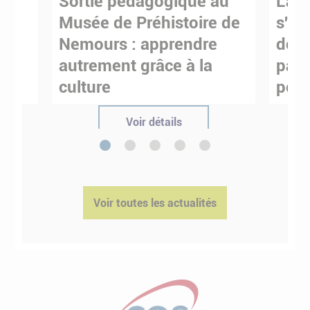
Sortie pédagogique au
L'art
s
Musée de Préhistoire de
s'in
Nemours : apprendre
de M
ses
autrement grâce à la
pare
culture
pour
Voir détails
1
2
3
4
5
Voir toutes les actualités