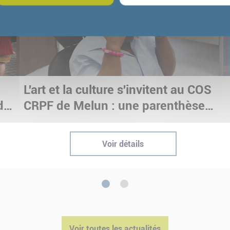
e
L'art et la culture s'invitent au COS
dre
CRPF de Melun : une parenthèse
immersive pour nos stagiaires
Voir détails
1
2
Voir toutes les actualités