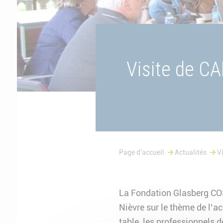
Visite de CA
Page d'accueil
Actualités
V
La Fondation Glasberg COS 
Nièvre sur le thème de l’
table, les professionnels 