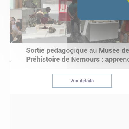
Sortie pédagogique au Musée d
ur
Préhistoire de Nemours : appren
ptées
autrement grâce à la culture
Voir détails