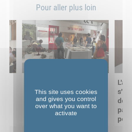
Pour aller plus loin
Sortie pédagogique au
L'art
s
Musée de Préhistoire de
s'in
This site uses cookies
and gives you control
Nemours : apprendre
de M
over what you want to
ses
autrement grâce à la
pare
activate
culture
pour