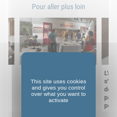
Pour aller plus loin
Sortie pédagogique au
L'art
s
Musée de Préhistoire de
s'in
This site uses cookies
and gives you control
Nemours : apprendre
de M
over what you want to
ses
autrement grâce à la
pare
activate
culture
pour