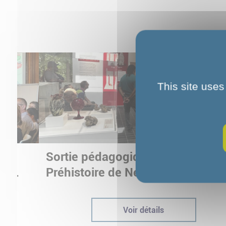
This site uses
Sortie pédagogique au Musée d
ur
Préhistoire de Nemours : appren
ptées
autrement grâce à la culture
Voir détails