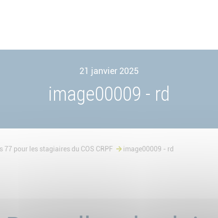
21 janvier 2025
image00009 - rd
s 77 pour les stagiaires du COS CRPF
image00009 - rd