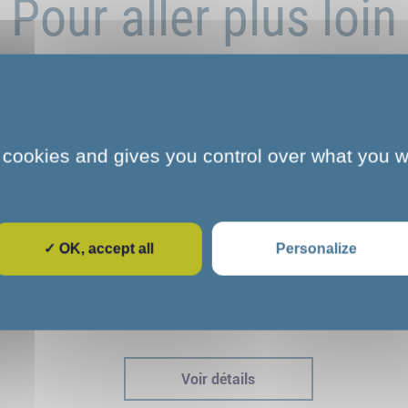
Pour aller plus loin
 cookies and gives you control over what you w
✓ OK, accept all
Personalize
e
L'art et la culture s'invitent au COS
dre
CRPF de Melun : une parenthèse
immersive pour nos stagiaires
Voir détails