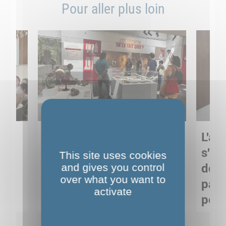
Pour aller plus loin
Sortie pédagogique au
L'art
s
Musée de Préhistoire de
s'in
This site uses cookies
Nemours : apprendre
and gives you control
de M
over what you want to
ses
autrement grâce à la
pare
activate
culture
pour
Voir détails