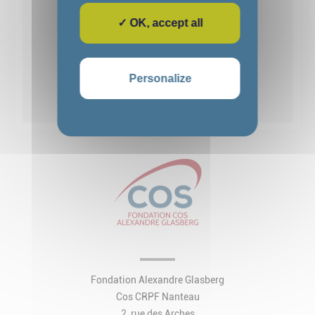
✓ OK, accept all
1
2
3
4
5
Personalize
Voir toutes les actualités
Fondation Alexandre Glasberg
Cos CRPF Nanteau
2, rue des Arches