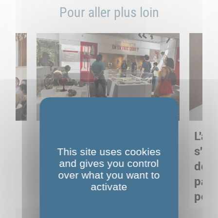
Pour aller plus loin
Sortie pédagogique au
L'art
s
Musée de Préhistoire de
s'in
This site uses cookies
and gives you control
Nemours : apprendre
de M
over what you want to
ses
autrement grâce à la
pare
activate
culture
pour