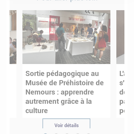
Sortie pédagogique au
L'art
s
Musée de Préhistoire de
s'in
Nemours : apprendre
de M
ses
autrement grâce à la
pare
culture
pour
Voir détails