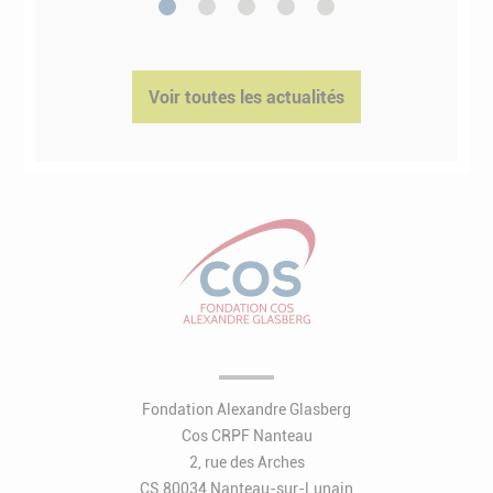
1
2
3
4
5
Voir toutes les actualités
Fondation Alexandre Glasberg
Cos CRPF Nanteau
2, rue des Arches
CS 80034 Nanteau-sur-Lunain