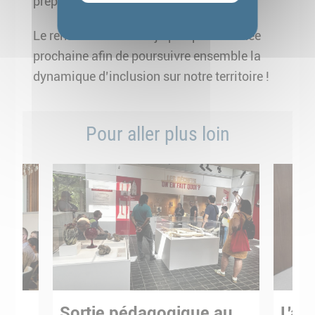
préparer cette action.
Le rendez-vous est déjà pris pour l’année
prochaine afin de poursuivre ensemble la
dynamique d’inclusion sur notre territoire !
Pour aller plus loin
Sortie pédagogique au
L'art