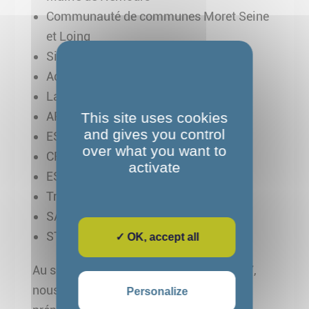
Communauté de communes Moret Seine
et Loing
Sinacte
Adecco Nemours
Labelians
APRR
This site uses cookies
and gives you control
ESI Nemours
over what you want to
CFA Montereau
activate
ESAT IMO
Transdev
SAUR
STEF Darvault
✓ OK, accept all
Au sein du collectif Handi Emploi Sud 77,
nous avons pris beaucoup de plaisir à
Personalize