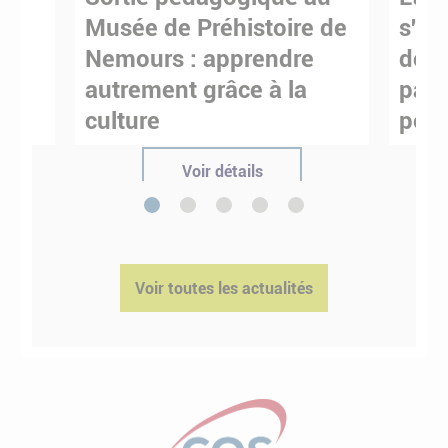
s
Musée de Préhistoire de
s'in
Nemours : apprendre
de M
ses
autrement grâce à la
pare
culture
pour
Voir détails
1
2
3
4
5
Voir toutes les actualités