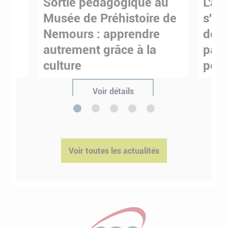
Sortie pédagogique au
L'art
s
Musée de Préhistoire de
s'in
Nemours : apprendre
de M
ses
autrement grâce à la
pare
culture
pour
Voir détails
1
2
3
4
5
Voir toutes les actualités