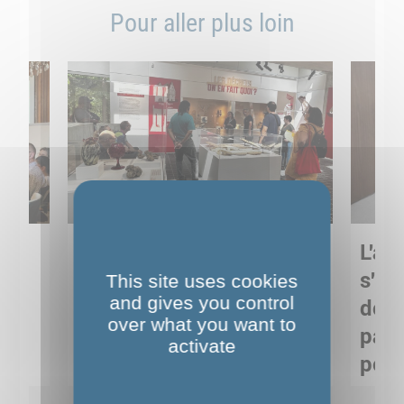
Pour aller plus loin
Sortie pédagogique au
L'art
s
Musée de Préhistoire de
s'in
This site uses cookies
and gives you control
Nemours : apprendre
de M
over what you want to
ses
autrement grâce à la
pare
activate
culture
pour