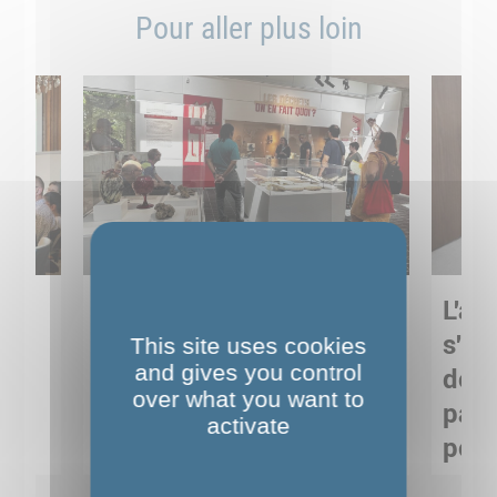
Pour aller plus loin
Sortie pédagogique au
L'art
s
Musée de Préhistoire de
s'in
This site uses cookies
and gives you control
Nemours : apprendre
de M
over what you want to
ses
autrement grâce à la
pare
activate
culture
pour