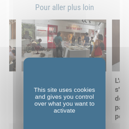
Pour aller plus loin
Sortie pédagogique au
L'art
s
Musée de Préhistoire de
s'in
This site uses cookies
and gives you control
Nemours : apprendre
de M
over what you want to
ses
autrement grâce à la
pare
activate
culture
pour