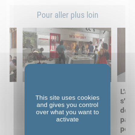
Pour aller plus loin
Sortie pédagogique au
L'art
This site uses cookies
s
Musée de Préhistoire de
s'in
and gives you control
Nemours : apprendre
de M
over what you want to
ses
autrement grâce à la
pare
activate
culture
pour