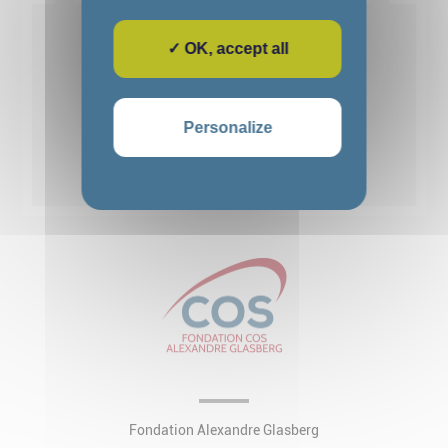
Voir détails
✓ OK, accept all
1
2
3
4
5
Personalize
Voir toutes les actualités
Fondation Alexandre Glasberg