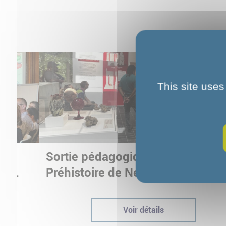
This site uses
Sortie pédagogique au Musée d
ur
Préhistoire de Nemours : appren
ptées
autrement grâce à la culture
Voir détails