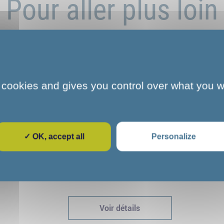
Pour aller plus loin
 cookies and gives you control over what you w
✓ OK, accept all
Personalize
e
L'art et la culture s'invitent au COS
dre
CRPF de Melun : une parenthèse
immersive pour nos stagiaires
Voir détails