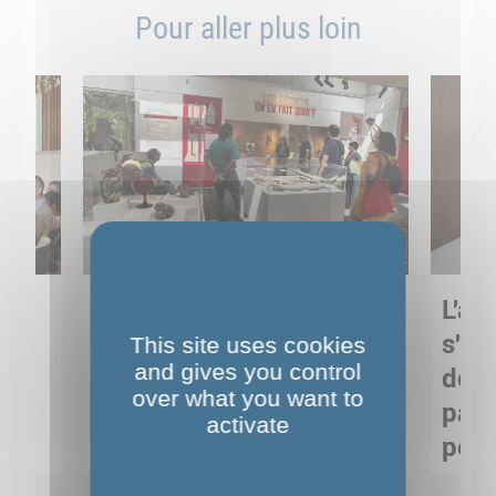
Pour aller plus loin
Sortie pédagogique au
L'art
s
Musée de Préhistoire de
s'in
This site uses cookies
and gives you control
Nemours : apprendre
de M
over what you want to
ses
autrement grâce à la
pare
activate
culture
pour