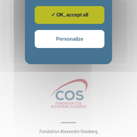
Voir détails
✓ OK, accept all
1
2
3
4
5
Personalize
Voir toutes les actualités
Fondation Alexandre Glasberg