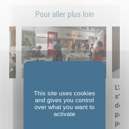
Pour aller plus loin
Sortie pédagogique au
L'art
This site uses cookies
s
Musée de Préhistoire de
s'in
and gives you control
Nemours : apprendre
de M
over what you want to
ses
autrement grâce à la
pare
activate
culture
pour