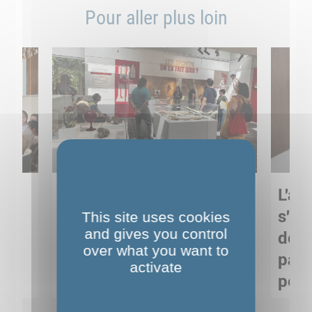
Pour aller plus loin
Sortie pédagogique au
L'art
s
Musée de Préhistoire de
s'in
This site uses cookies
and gives you control
Nemours : apprendre
de M
over what you want to
ses
autrement grâce à la
pare
activate
culture
pour